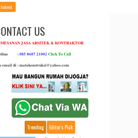
Submit
CONTACT US
EMESANAN JASA ARSITEK & KONTRAKTOR
tline
:
085 8687 21002
Click To Call
a email di
: matakonstruksi@yahoo.com
Trending
Editor's Pick